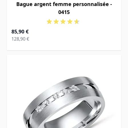
Bague argent femme personnalisée -
0415
À partir de
85,90 €
Prix normal
128,90 €