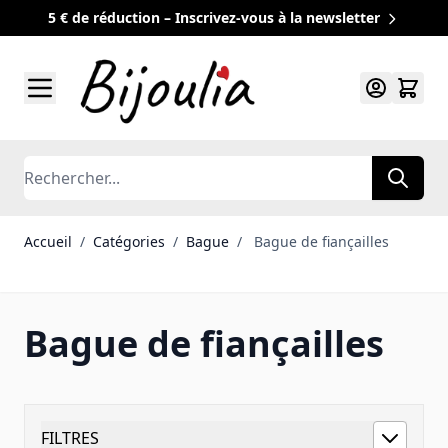
5 € de réduction – Inscrivez-vous à la newsletter
Allez au contenu
Rechercher
Accueil
/
Catégories
/
Bague
/
Bague de fiançailles
Bague de fiançailles
FILTRES