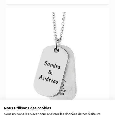
Nous utilisons des cookies
Pendentifs duo dogtags acier
Nous pouvons les placer pour analyser les données de nos visiteurs,