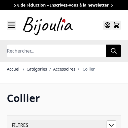
5 € de réduction – Inscrivez-vous à la newsletter
Allez au contenu
Rechercher
Accueil
/
Catégories
/
Accessoires
/
Collier
Collier
FILTRES