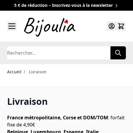
5 € de réduction – Inscrivez-vous à la newsletter
Allez au contenu
Rechercher
Accueil
/
Livraison
Livraison
France métropolitaine, Corse et DOM/TOM
: forfait
fixe de 4,90€
Belgique, Luxembourg, Espagne, Italie,