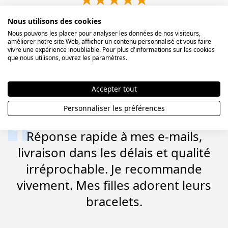
Avis clients sur Bijoulia
Nous utilisons des cookies
Nous pouvons les placer pour analyser les données de nos visiteurs,
Découvrez pourquoi nos clients choisissent Bijoulia et comment ils
améliorer notre site Web, afficher un contenu personnalisé et vous faire
vivre une expérience inoubliable. Pour plus d'informations sur les cookies
évaluent nos bijoux personnalisés, nos gravures, la qualité de nos
que nous utilisons, ouvrez les paramètres.
créations, la livraison et notre service client.
Accepter tout
Expériences de nos clients
Personnaliser les préférences
Réponse rapide à mes e-mails,
livraison dans les délais et qualité
irréprochable. Je recommande
vivement. Mes filles adorent leurs
bracelets.