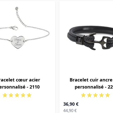
racelet cœur acier
Bracelet cuir ancre
ersonnalisé - 2110
personnalisé - 2
À partir de
36,90 €
Prix normal
44,90 €