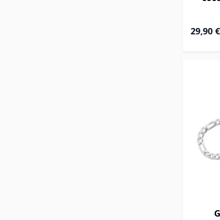
29,90 €
G