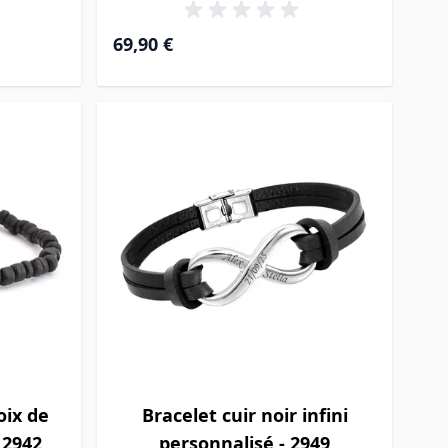
69,90 €
oix de
Bracelet cuir noir infini
 2942
personnalisé - 2949