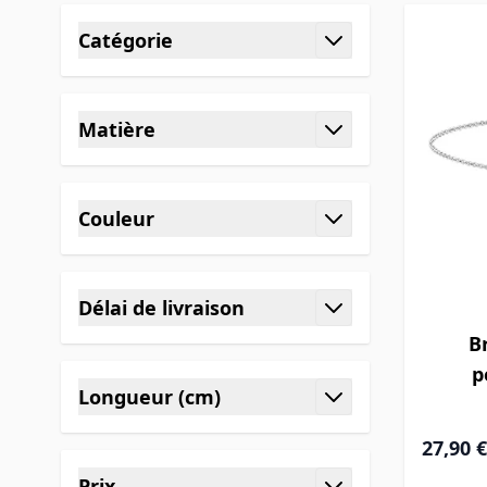
Skip to product list
Catégorie
filter
Matière
filter
Couleur
filter
Délai de livraison
filter
B
p
Longueur (cm)
filter
27,90 €
Prix