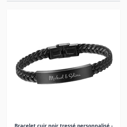
Press to skip carousel
Bracelet cuir noir tressé personnalisé -