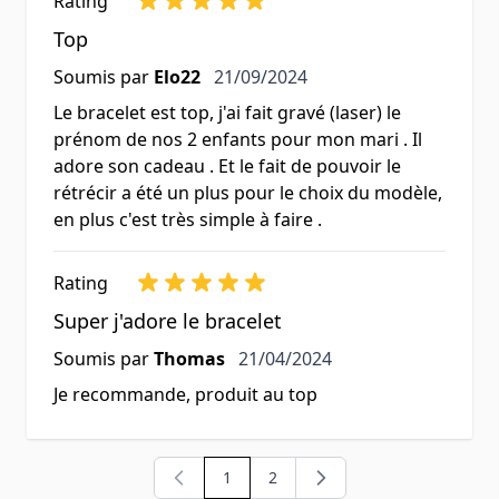
Rating
Top
21 septembre 2024
Soumis par
Elo22
21/09/2024
Le bracelet est top, j'ai fait gravé (laser) le
prénom de nos 2 enfants pour mon mari . Il
adore son cadeau . Et le fait de pouvoir le
rétrécir a été un plus pour le choix du modèle,
en plus c'est très simple à faire .
Rating
Super j'adore le bracelet
21 avril 2024
Soumis par
Thomas
21/04/2024
Je recommande, produit au top
1
2
Vous lisez actuellement la page
Page