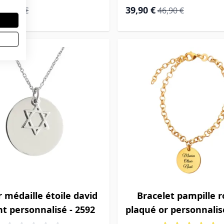
ial
Prix normal
Prix Spécial
Prix normal
39,90 €
37,90 €
46,90 €
r médaille étoile david
Bracelet pampille 
t personnalisé - 2592
plaqué or personnalis