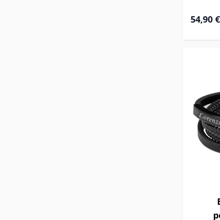
Prix Spéc
54,90 €
p