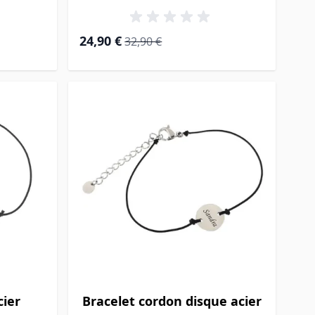
Prix Spécial
Prix normal
24,90 €
32,90 €
cier
Bracelet cordon disque acier