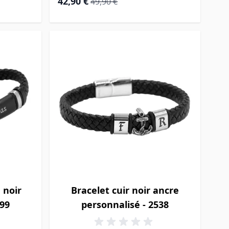
42,90 €
49,90 €
 noir
Bracelet cuir noir ancre
499
personnalisé - 2538