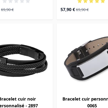
ial
Prix normal
Prix Spécial
Prix normal
57,90 €
69,90 €
69,90 €
Bracelet cuir noir
Bracelet cuir personn
ersonnalisé - 2897
0065