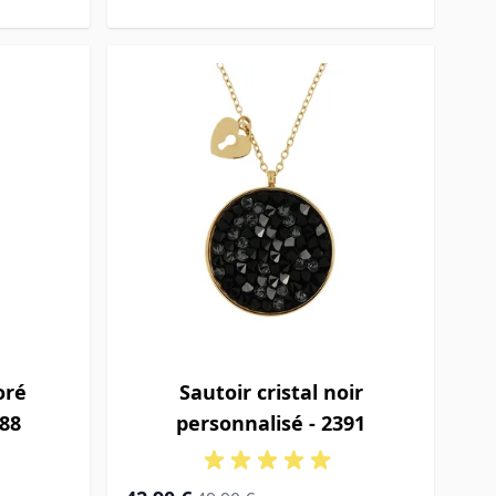
oré
Sautoir cristal noir
388
personnalisé - 2391
Prix Spécial
Prix normal