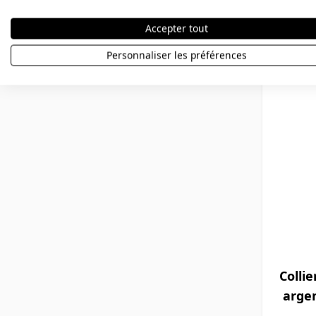
Prix Spéc
31,90 €
Accepter tout
Personnaliser les préférences
Collie
argen