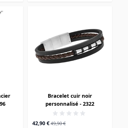
cier
Bracelet cuir noir
296
personnalisé - 2322
Prix Spécial
Prix normal
42,90 €
49,90 €