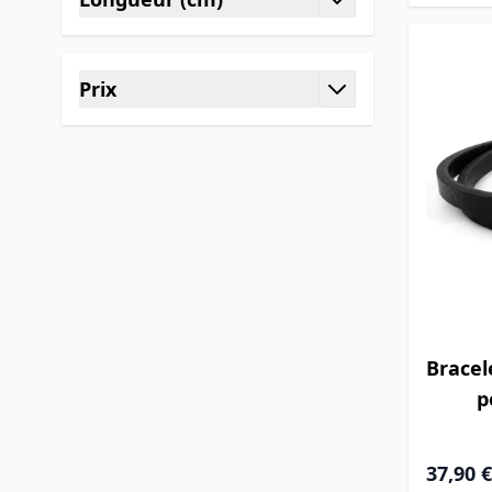
filter
Prix
filter
Bracel
p
Prix Spéc
37,90 €