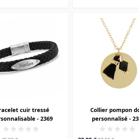
racelet cuir tressé
Collier pompon d
sonnalisable - 2369
personnalisé - 2
ial
Prix normal
Prix Spécial
Prix normal