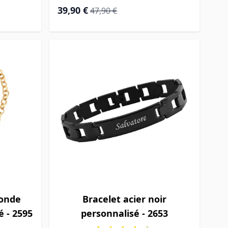
Prix Spécial
Prix normal
39,90 €
47,90 €
ronde
Bracelet acier noir
é - 2595
personnalisé - 2653