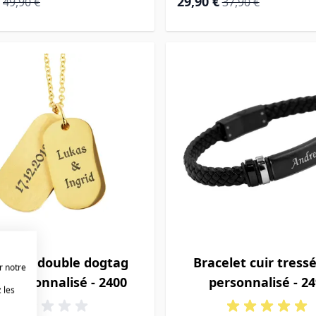
29,90 €
49,90 €
37,90 €
entif double dogtag
Bracelet cuir tressé
r notre
 personnalisé - 2400
personnalisé - 2
 les