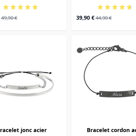
ial
Prix normal
Prix Spécial
Prix normal
39,90 €
49,90 €
44,90 €
racelet jonc acier
Bracelet cordon a