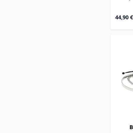
Prix Spéc
44,90 €
B