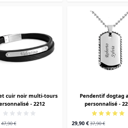
et cuir noir multi-tours
Pendentif dogtag a
ersonnalisé - 2212
personnalisé - 2
ial
Prix normal
Prix Spécial
Prix normal
29,90 €
47,90 €
37,90 €