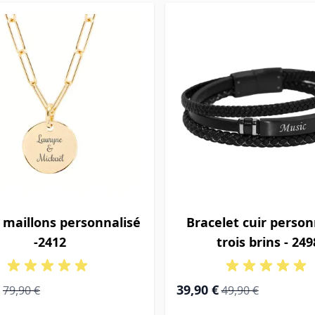
r maillons personnalisé
Bracelet cuir person
-2412
trois brins - 249
ial
Prix normal
Prix Spécial
Prix normal
39,90 €
79,90 €
49,90 €