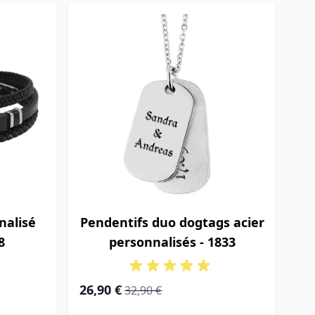
nalisé
Pendentifs duo dogtags acier
8
personnalisés - 1833
Prix Spécial
Prix normal
26,90 €
32,90 €