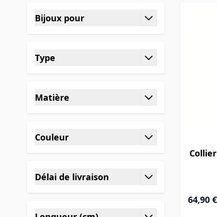
Skip to product list
Bijoux pour
filter
Type
filter
Matière
filter
Couleur
filter
Collie
Délai de livraison
filter
Prix Spéc
64,90 €
Longueur (cm)