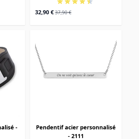
Prix Spécial
Prix normal
32,90 €
37,90 €
alisé -
Pendentif acier personnalisé
- 2111