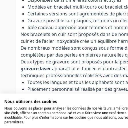
Modèles en bracelet multi-tours ou bracelet c
Certaines versions sont agrémentées de pierre
Gravure possible sur plaques, fermoirs ou élé
Idée cadeau appréciée pour femmes et homm
Nos bracelets en cuir sont proposés dans de nombr
cuir et de l’acier inoxydable crée un équilibre h
De nombreux modèles sont conçus sous forme de br
complétées par des perles en pierres naturelles 
Deux types de gravure sont proposés pour la pers
gravure laser
apparaît plus foncée et contrastée.
techniques professionnelles réalisées avec des m
Toutes les langues et tous les alphabets sont 
Placement personnalisé réalisé par des grave
Optimisation selon la surface, le texte et la pol
Nous utilisons des cookies
Logos, symboles et gravures personnalisées p
Nous pouvons les placer pour analyser les données de nos visiteurs, améliore
Nos graveurs expérimentés adaptent chaque gravur
site Web, afficher un contenu personnalisé et vous faire vivre une expérience
personnels transforment chaque bracelet en un b
inoubliable. Pour plus d'informations sur les cookies que nous utilisons, ouvrez
paramètres.
Remarque :
Les articles personnalisés ne peuvent