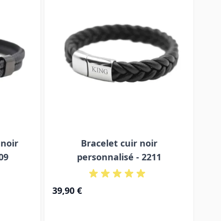
 noir
Bracelet cuir noir
09
personnalisé - 2211
39,90 €
29,