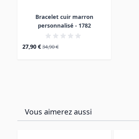
Bracelet cuir marron
personnalisé - 1782
Prix Spécial
Prix normal
27,90 €
34,90 €
Vous aimerez aussi
Press to skip carousel