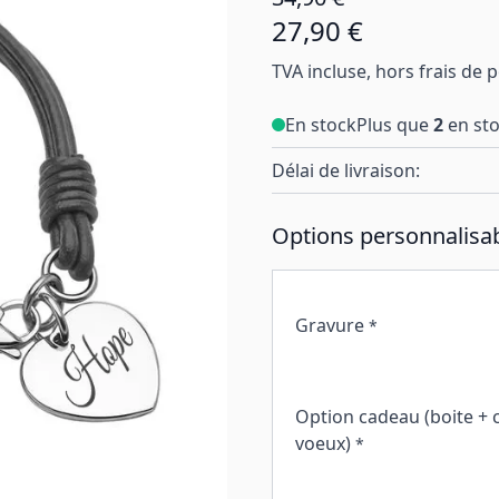
27,90 €
TVA incluse, hors frais de 
En stock
Plus que
2
en st
Délai de livraison:
Options personnalisab
Gravure
*
Option cadeau (boite + 
voeux)
*