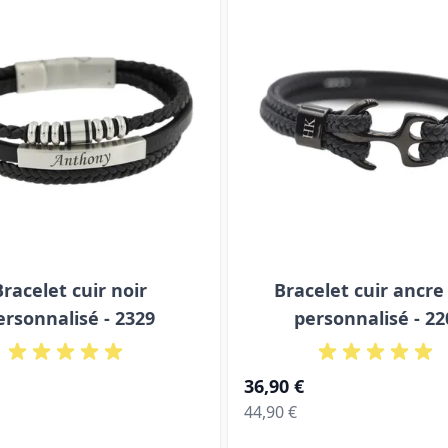
Bracelet cuir noir
Bracelet cuir ancre
ersonnalisé - 2329
personnalisé - 22
À partir de
36,90 €
Prix normal
44,90 €