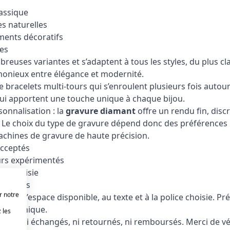
lassique
s naturelles
ments décoratifs
es
euses variantes et s’adaptent à tous les styles, du plus cl
armonieux entre élégance et modernité.
acelets multi-tours qui s’enroulent plusieurs fois autour
qui apportent une touche unique à chaque bijou.
onnalisation : la
gravure diamant
offre un rendu fin, disc
 Le choix du type de gravure dépend donc des préférences pe
achines de gravure de haute précision.
acceptés
urs expérimentés
ice choisie
ossibles
r notre
e à l’espace disponible, au texte et à la police choisie.
ijou unique.
 les
 être ni échangés, ni retournés, ni remboursés. Merci de v