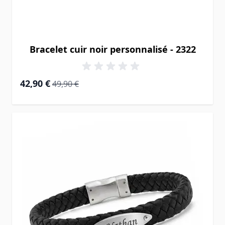
Bracelet cuir noir personnalisé - 2322
Prix Spécial
Prix normal
42,90 €
49,90 €