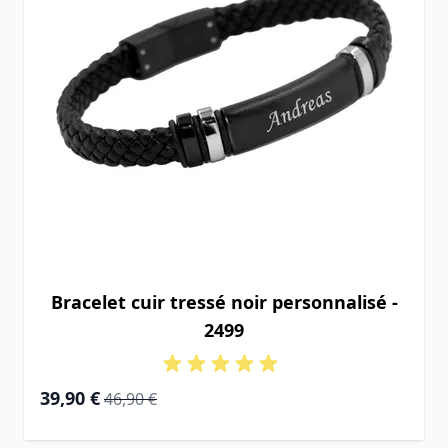
Bracelet cuir tressé noir personnalisé -
2499
Prix Spécial
Prix normal
39,90 €
46,90 €