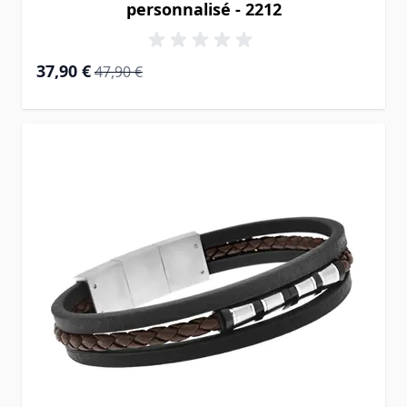
personnalisé - 2212
Prix Spécial
Prix normal
37,90 €
47,90 €