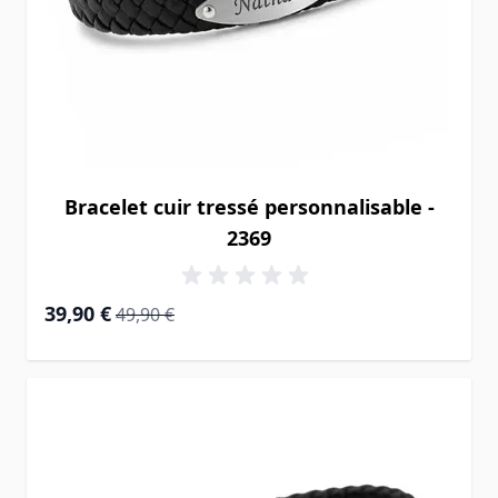
Bracelet cuir tressé personnalisable -
2369
Prix Spécial
Prix normal
39,90 €
49,90 €