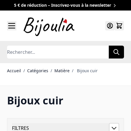
5 € de réduction – Inscrivez-vous à la newsletter
Allez au contenu
Rechercher
Accueil
/
Catégories
/
Matière
/
Bijoux cuir
Bijoux cuir
FILTRES