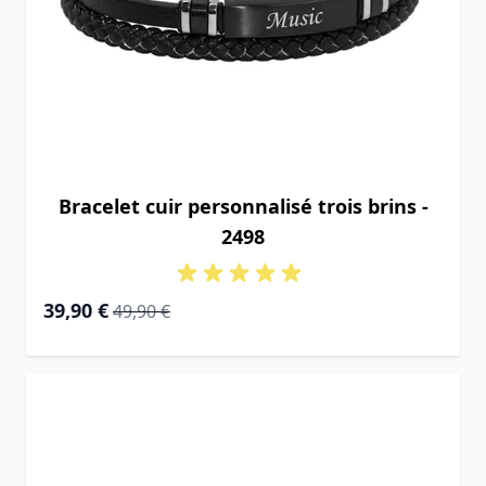
Bracelet cuir personnalisé trois brins -
2498
Prix Spécial
Prix normal
39,90 €
49,90 €