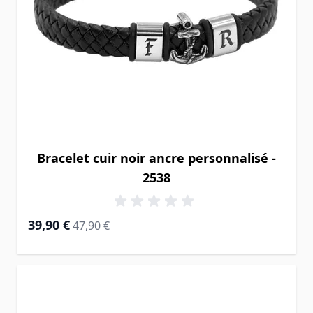
Bracelet cuir noir ancre personnalisé -
2538
Prix Spécial
Prix normal
39,90 €
47,90 €