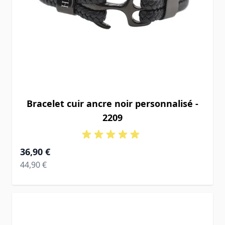
Bracelet cuir ancre noir personnalisé -
2209
À partir de
36,90 €
Prix normal
44,90 €