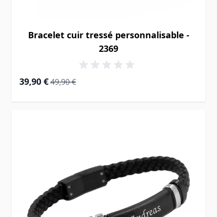
Bracelet cuir tressé personnalisable -
2369
Prix Spécial
Prix normal
39,90 €
49,90 €