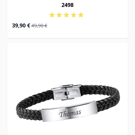
2498
Prix Spécial
Prix normal
39,90 €
49,90 €