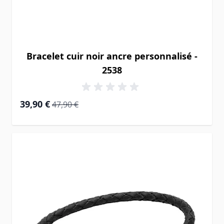
Bracelet cuir noir ancre personnalisé -
2538
Prix Spécial
Prix normal
39,90 €
47,90 €