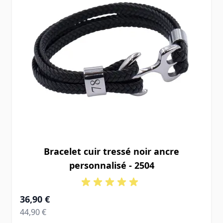
Bracelet cuir tressé noir ancre
personnalisé - 2504
À partir de
36,90 €
Prix normal
44,90 €