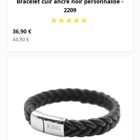
Bracelet cuir ancre noir personnalisé -
2209
À partir de
36,90 €
Prix normal
44,90 €