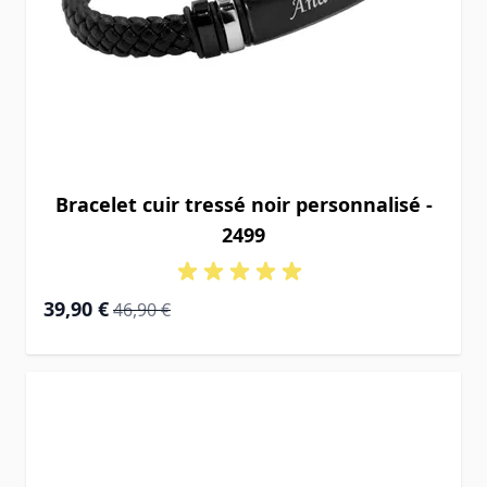
Bracelet cuir tressé noir personnalisé -
2499
Prix Spécial
Prix normal
39,90 €
46,90 €