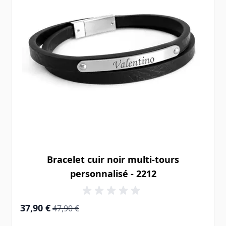
Bracelet cuir noir multi-tours
personnalisé - 2212
Prix Spécial
Prix normal
37,90 €
47,90 €