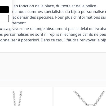
ntés en fonction de la place, du texte et de la police.
 ... Comme nous sommes spécialistes du bijou personnalisé et
culiers et demandes spéciales. Pour plus d'informations sur
nt directement.
it. La gravure ne rallonge absolument pas le délai de livrais
cles personnalisés ne sont ni repris ni échangés car ils ne pe
aliser à posteriori. Dans ce cas, il faudra renvoyer le bijo