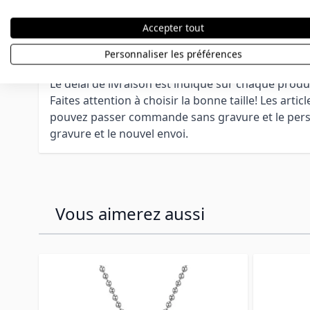
Toutes les langues et alphabets sont acceptés.
La gravure est optimisée par nos graveurs expérime
Accepter tout
Il est possible de graver vos logos, symboles, etc
ferons un plaisir de répondre à vos souhaits parti
Personnaliser les préférences
consulter nos FAQ ou contacter notre service clie
Le délai de livraison est indiqué sur chaque produ
Faites attention à choisir la bonne taille! Les arti
pouvez passer commande sans gravure et le personn
gravure et le nouvel envoi.
Vous aimerez aussi
Press to skip carousel