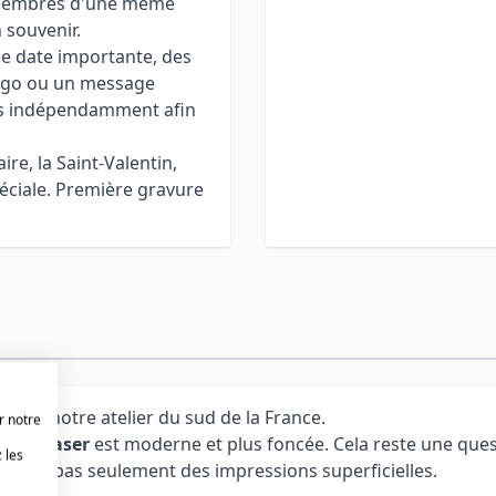
s membres d'une même
 souvenir.
e date importante, des
logo ou un message
es indépendamment afin
e, la Saint-Valentin,
péciale. Première gravure
 dans notre atelier du sud de la France.
r notre
vure laser
est moderne et plus foncée. Cela reste une ques
 les
ère, et pas seulement des impressions superficielles.