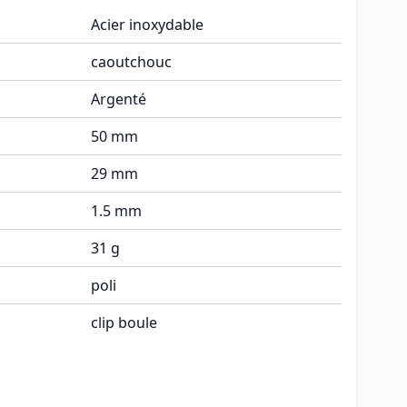
Acier inoxydable
caoutchouc
Argenté
50 mm
29 mm
1.5 mm
31 g
poli
clip boule