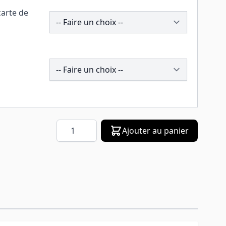
carte de
258074
196006
Quantité
Ajouter au panier