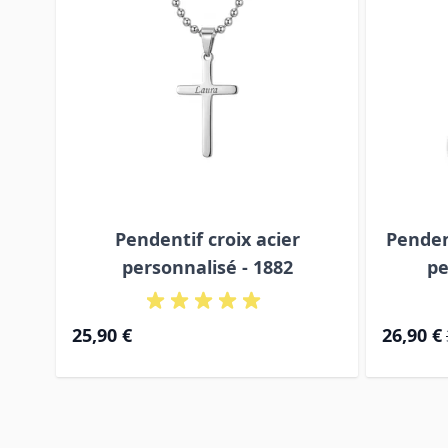
Pendentif croix acier
Penden
personnalisé - 1882
pe
Prix Spéci
25,90 €
26,90 €