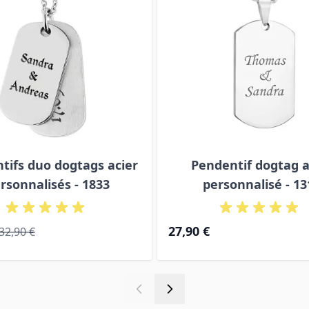
tifs duo dogtags acier
Pendentif dogtag a
rsonnalisés - 1833
personnalisé - 13
al
Prix normal
27,90 €
32,90 €