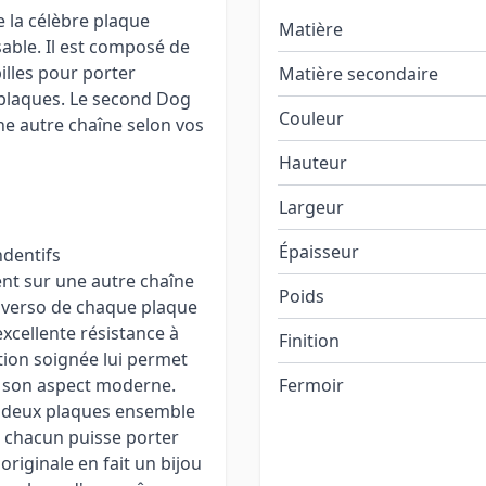
e la célèbre plaque
Matière
sable. Il est composé de
illes pour porter
Matière secondaire
x plaques. Le second Dog
Couleur
e autre chaîne selon vos
Hauteur
Largeur
Épaisseur
ndentifs
nt sur une autre chaîne
Poids
u verso de chaque plaque
excellente résistance à
Finition
ition soignée lui permet
t son aspect moderne.
Fermoir
s deux plaques ensemble
e chacun puisse porter
riginale en fait un bijou