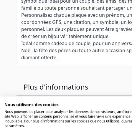
symbolique idéal pour un couple, des amis, de
famille ou toute personne souhaitant partager un
Personnalisez chaque plaque avec un prénom, un
coordonnées GPS, une citation, un symbole, un 
personnel. Les deux plaques peuvent être gravé
de créer un bijou véritablement unique.
Idéal comme cadeau de couple, pour un anniversair
Noël, la fête des pères ou toute autre occasion s
diamant offerte.
Plus d'informations
Nous utilisons des cookies
Tous nos bijoux sont gravés et emballés avec soin
Nous pouvons les placer pour analyser les données de nos visiteurs, améliore
site Web, afficher un contenu personnalisé et vous faire vivre une expérience
La
gravure diamant
est classique et claire. La
gra
inoubliable. Pour plus d'informations sur les cookies que nous utilisons, ouvrez
véritables gravures professionnelles dans la mati
paramètres.