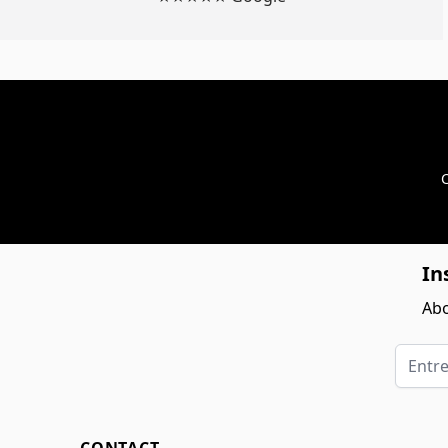
C
In
Abo
Entrez 