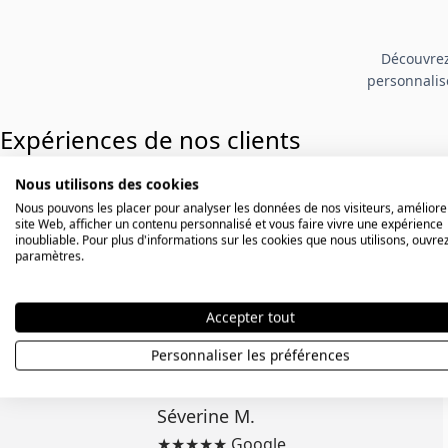
Découvrez
personnalisé
Expériences de nos clients
Nous utilisons des cookies
Nous pouvons les placer pour analyser les données de nos visiteurs, améliore
Réponse rapide à mes e-mails,
site Web, afficher un contenu personnalisé et vous faire vivre une expérience
inoubliable. Pour plus d'informations sur les cookies que nous utilisons, ouvrez
livraison dans les délais et
paramètres.
qualité irréprochable. Je
recommande vivement. Mes
Accepter tout
filles adorent leurs bracelets.
Personnaliser les préférences
Séverine M.
★★★★★ Google