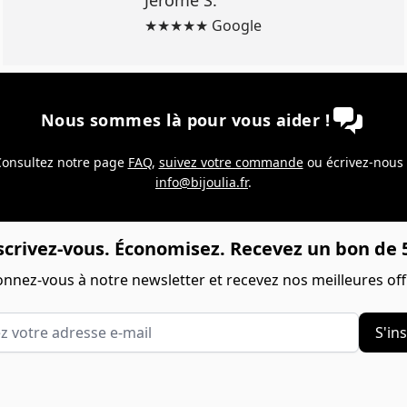
Jérôme S.
★★★★★ Google
Nous sommes là pour vous aider !
onsultez notre page
FAQ
,
suivez votre commande
ou écrivez-nous
info@bijoulia.fr
.
scrivez-vous. Économisez. Recevez un bon de 5
nnez-vous à notre newsletter et recevez nos meilleures off
votre adresse e-mail
S'ins