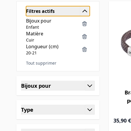
Filtres actifs
Bijoux pour
Enfant
Matière
Cuir
Longueur (cm)
20-21
Tout supprimer
Skip to product list
Bijoux pour
Br
filter
p
Type
filter
35,90 €