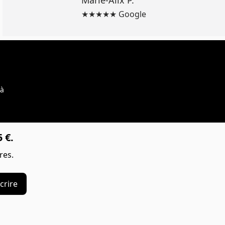
Marie-Alix P.
★★★★★ Google
 à
 €.
res.
crire