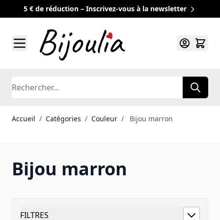
5 € de réduction – Inscrivez-vous à la newsletter
Allez au contenu
Rechercher
Accueil
/
Catégories
/
Couleur
/
Bijou marron
Bijou marron
FILTRES