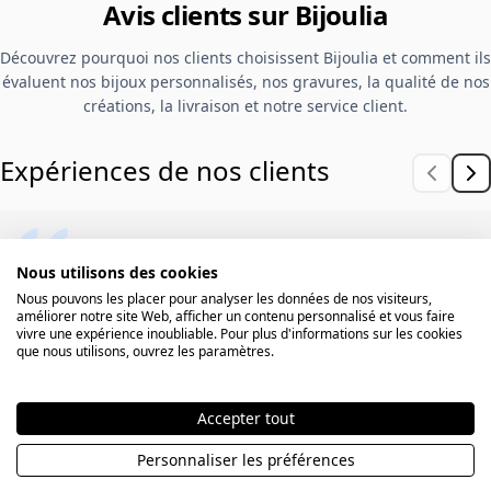
Avis clients sur Bijoulia
Découvrez pourquoi nos clients choisissent Bijoulia et comment ils
évaluent nos bijoux personnalisés, nos gravures, la qualité de nos
créations, la livraison et notre service client.
Expériences de nos clients
Réponse rapide à mes e-mails,
Nous utilisons des cookies
livraison dans les délais et qualité
Nous pouvons les placer pour analyser les données de nos visiteurs,
améliorer notre site Web, afficher un contenu personnalisé et vous faire
irréprochable. Je recommande
vivre une expérience inoubliable. Pour plus d'informations sur les cookies
que nous utilisons, ouvrez les paramètres.
vivement. Mes filles adorent leurs
bracelets.
Accepter tout
Personnaliser les préférences
Séverine M.