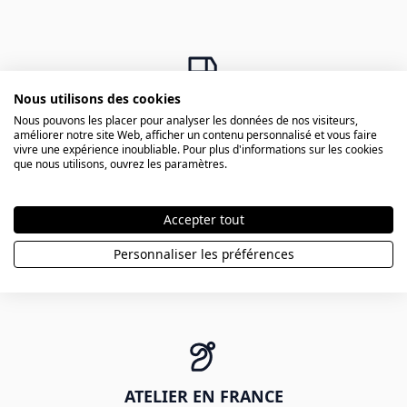
Nous utilisons des cookies
LIVRAISON 24H CHRONOPOST
Nous pouvons les placer pour analyser les données de nos visiteurs,
Possible pour les commandes avant 11h
améliorer notre site Web, afficher un contenu personnalisé et vous faire
vivre une expérience inoubliable. Pour plus d'informations sur les cookies
que nous utilisons, ouvrez les paramètres.
Accepter tout
LIVRAISON GRATUITE
Personnaliser les préférences
Livraison gratuite à partir de 80 €
ATELIER EN FRANCE