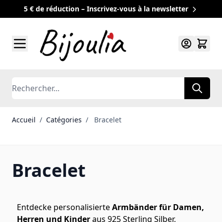
5 € de réduction – Inscrivez-vous à la newsletter
Allez au contenu
Rechercher
Accueil
/
Catégories
/
Bracelet
Bracelet
Entdecke personalisierte
Armbänder für Damen,
Herren und Kinder
aus 925 Sterling Silber,