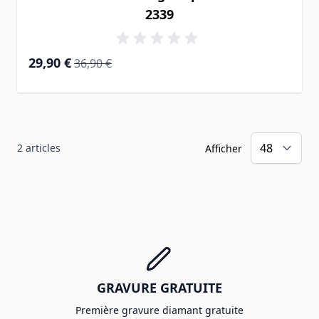
2339
Prix Spécial
Prix normal
29,90 €
36,90 €
2
articles
Afficher
GRAVURE GRATUITE
Première gravure diamant gratuite