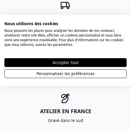
LIVRAISON 24H CHRONOPOST
Nous utilisons des cookies
Possible pour les commandes avant 11h
Nous pouvons les placer pour analyser les données de nos visiteurs,
améliorer notre site Web, afficher un contenu personnalisé et vous faire
vivre une expérience inoubliable. Pour plus d'informations sur les cookies
que nous utilisons, ouvrez les paramètres.
Accepter tout
LIVRAISON GRATUITE
Personnaliser les préférences
Livraison gratuite à partir de 80 €
ATELIER EN FRANCE
Gravé dans le sud