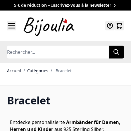
5 € de réduction – Inscrivez-vous à la newsletter
Allez au contenu
Rechercher
Accueil
/
Catégories
/
Bracelet
Bracelet
Entdecke personalisierte
Armbänder für Damen,
Herren und Kinder
aus 925 Sterling Silber,