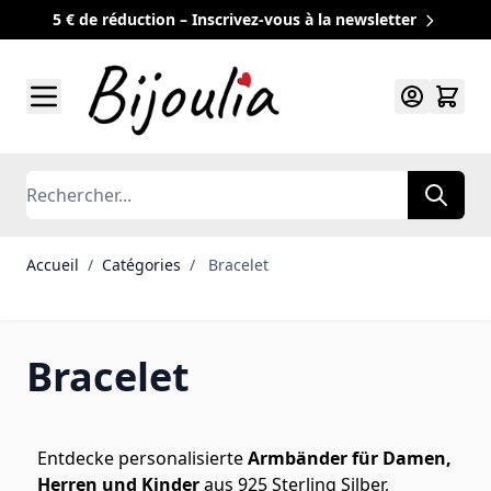
5 € de réduction – Inscrivez-vous à la newsletter
Allez au contenu
Rechercher
Accueil
/
Catégories
/
Bracelet
Bracelet
Entdecke personalisierte
Armbänder für Damen,
Herren und Kinder
aus 925 Sterling Silber,