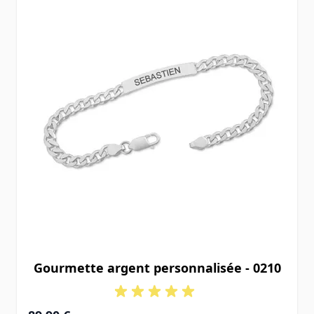
Gourmette argent personnalisée - 0210
À partir de