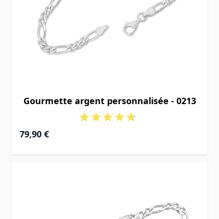
Gourmette argent personnalisée - 0213
À partir de
79,90 €