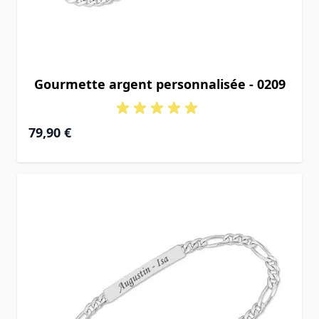
Gourmette argent personnalisée - 0209
À partir de
79,90 €