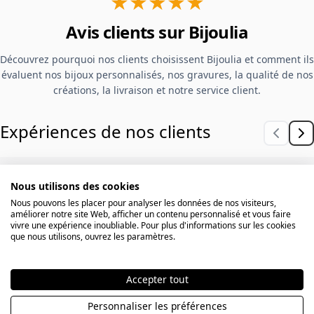
★★★★★
Avis clients sur Bijoulia
Découvrez pourquoi nos clients choisissent Bijoulia et comment ils
évaluent nos bijoux personnalisés, nos gravures, la qualité de nos
créations, la livraison et notre service client.
Expériences de nos clients
Réponse rapide à mes e-mails,
Nous utilisons des cookies
Nous pouvons les placer pour analyser les données de nos visiteurs,
livraison dans les délais et qualité
améliorer notre site Web, afficher un contenu personnalisé et vous faire
vivre une expérience inoubliable. Pour plus d'informations sur les cookies
irréprochable. Je recommande
que nous utilisons, ouvrez les paramètres.
vivement. Mes filles adorent leurs
bracelets.
Accepter tout
Personnaliser les préférences