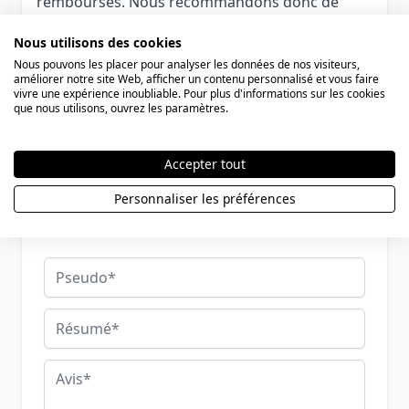
remboursés. Nous recommandons donc de
vérifier soigneusement la taille de bague avant
Nous utilisons des cookies
la commande.
Nous pouvons les placer pour analyser les données de nos visiteurs,
améliorer notre site Web, afficher un contenu personnalisé et vous faire
vivre une expérience inoubliable. Pour plus d'informations sur les cookies
que nous utilisons, ouvrez les paramètres.
Rédigez votre propre commentaire
Vous commentez :
Alliances acier personnalisées - 1456
Accepter tout
Personnaliser les préférences
Votre évaluation:
Pseudo
Résumé
Avis