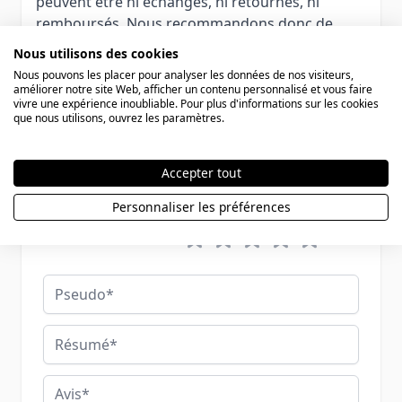
peuvent être ni échangés, ni retournés, ni
remboursés. Nous recommandons donc de
vérifier soigneusement la taille de bague avant
Nous utilisons des cookies
la commande.
Nous pouvons les placer pour analyser les données de nos visiteurs,
améliorer notre site Web, afficher un contenu personnalisé et vous faire
vivre une expérience inoubliable. Pour plus d'informations sur les cookies
que nous utilisons, ouvrez les paramètres.
Rédigez votre propre commentaire
Accepter tout
Vous commentez :
Alliances acier personnalisés - 1457
Personnaliser les préférences
Votre évaluation:
Pseudo
Résumé
Avis