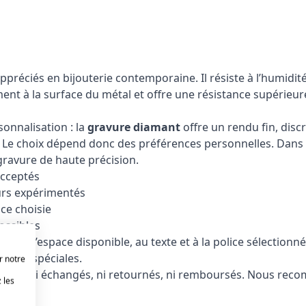
 appréciés en bijouterie contemporaine. Il résiste à l’humidi
ent à la surface du métal et offre une résistance supérieure
onnalisation : la
gravure diamant
offre un rendu fin, disc
 Le choix dépend donc des préférences personnelles. Dans le
gravure de haute précision.
acceptés
urs expérimentés
ice choisie
ossibles
 à l’espace disponible, au texte et à la police sélectionnée
andes spéciales.
r notre
nt être ni échangés, ni retournés, ni remboursés. Nous re
 les