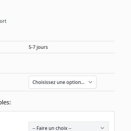
port
5-7 jours
les:
193865