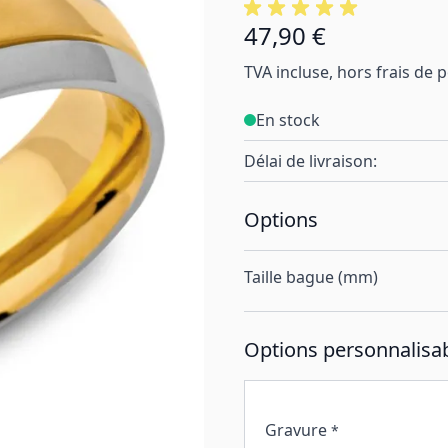
47,90 €
À partir de:
TVA incluse, hors frais de 
En stock
Délai de livraison:
Options
Taille bague (mm)
Options personnalisab
Gravure
*