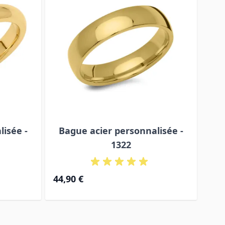
isée -
Bague acier personnalisée -
Ba
1322
44,90 €
55,