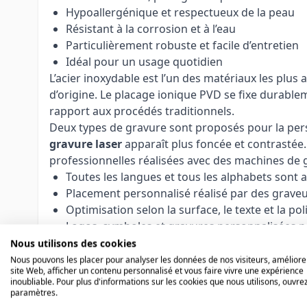
Hypoallergénique et respectueux de la peau
Résistant à la corrosion et à l’eau
Particulièrement robuste et facile d’entretien
Idéal pour un usage quotidien
L’acier inoxydable est l’un des matériaux les plus
d’origine. Le placage ionique PVD se fixe durablem
rapport aux procédés traditionnels.
Deux types de gravure sont proposés pour la pers
gravure laser
apparaît plus foncée et contrastée.
professionnelles réalisées avec des machines de 
Toutes les langues et tous les alphabets sont 
Placement personnalisé réalisé par des grave
Optimisation selon la surface, le texte et la pol
Logos, symboles et gravures personnalisées p
Nos graveurs expérimentés adaptent chaque gravure
Nous utilisons des cookies
personnalisés, nous réalisons également les dem
Nous pouvons les placer pour analyser les données de nos visiteurs, améliore
site Web, afficher un contenu personnalisé et vous faire vivre une expérience
Remarque :
Les articles personnalisés ne peuve
inoubliable. Pour plus d'informations sur les cookies que nous utilisons, ouvrez
taille de bague avant la commande.
paramètres.