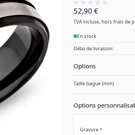
52,90 €
À partir de:
TVA incluse, hors frais de 
En stock
Délai de livraison:
Options
Taille bague (mm)
Options personnalisab
Gravure
*