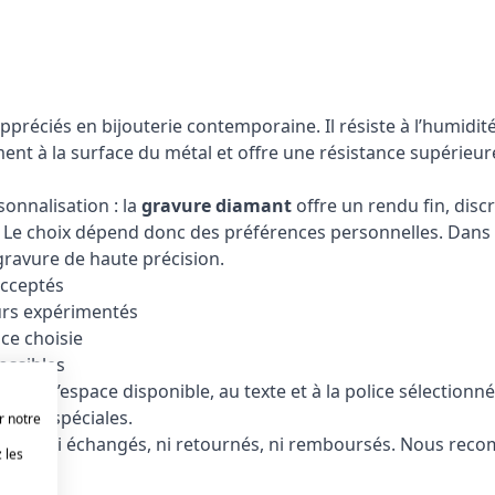
 appréciés en bijouterie contemporaine. Il résiste à l’humidi
ent à la surface du métal et offre une résistance supérieure
onnalisation : la
gravure diamant
offre un rendu fin, disc
 Le choix dépend donc des préférences personnelles. Dans le
gravure de haute précision.
acceptés
urs expérimentés
ice choisie
ossibles
 à l’espace disponible, au texte et à la police sélectionnée
andes spéciales.
r notre
nt être ni échangés, ni retournés, ni remboursés. Nous re
 les