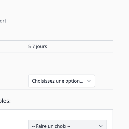
port
5-7 jours
les:
193886