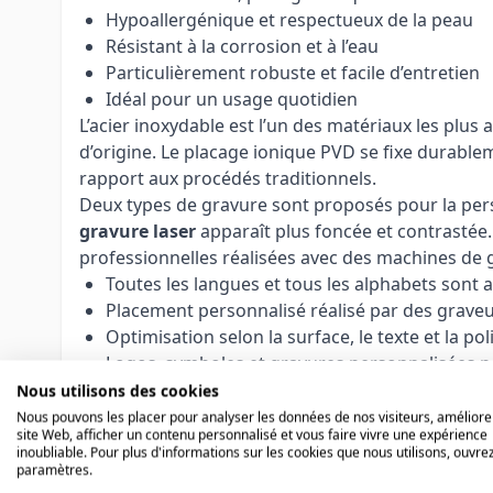
Hypoallergénique et respectueux de la peau
Résistant à la corrosion et à l’eau
Particulièrement robuste et facile d’entretien
Idéal pour un usage quotidien
L’acier inoxydable est l’un des matériaux les plus
d’origine. Le placage ionique PVD se fixe durablem
rapport aux procédés traditionnels.
Deux types de gravure sont proposés pour la pers
gravure laser
apparaît plus foncée et contrastée.
professionnelles réalisées avec des machines de 
Toutes les langues et tous les alphabets sont 
Placement personnalisé réalisé par des grave
Optimisation selon la surface, le texte et la pol
Logos, symboles et gravures personnalisées p
Nos graveurs expérimentés adaptent chaque gravure
Nous utilisons des cookies
personnalisés, nous réalisons également les dem
Nous pouvons les placer pour analyser les données de nos visiteurs, améliore
site Web, afficher un contenu personnalisé et vous faire vivre une expérience
Remarque :
Les articles personnalisés ne peuve
inoubliable. Pour plus d'informations sur les cookies que nous utilisons, ouvrez
taille de bague avant la commande.
paramètres.