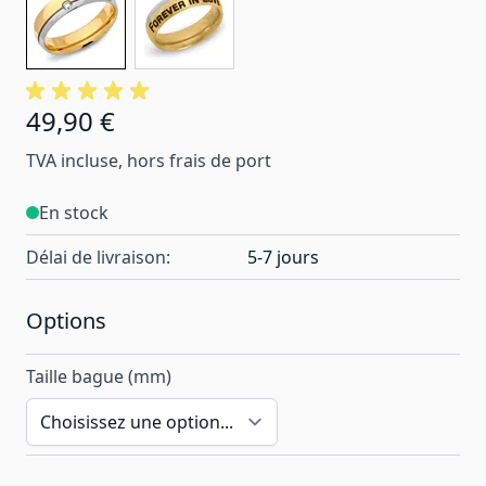
49,90 €
À partir de:
TVA incluse, hors frais de port
En stock
Délai de livraison:
5-7 jours
Options
Taille bague (mm)