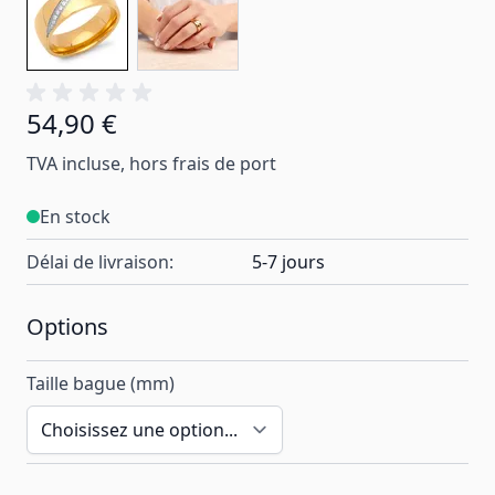
54,90 €
À partir de:
TVA incluse, hors frais de port
En stock
Délai de livraison:
5-7 jours
Options
Taille bague (mm)