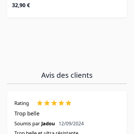
32,90 €
Avis des clients
Rating
Trop belle
12 septembre 2024
Soumis par
Jadou
12/09/2024
Trop belle et ultra résistante