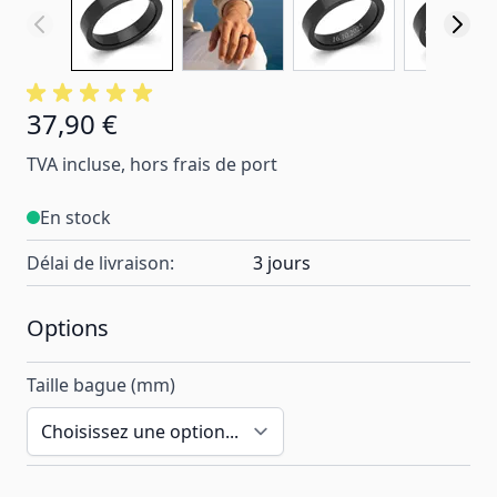
37,90 €
À partir de:
TVA incluse, hors frais de port
En stock
Délai de livraison:
3 jours
Options
Taille bague (mm)