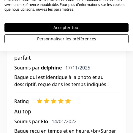
vivre une expérience inoubliable. Pour plus d'informations sur les cookies
que nous utilisons, ouvrez les paramètres.
Avis des clients
Accepter tout
Personnaliser les préférences
Rating
parfait
17 novembre 2025
Soumis par
delphine
17/11/2025
Bague qui est identique à la photo et au
descriptif, reçue dans les temps indiqués !
Rating
Au top
14 janvier 2022
Soumis par
Elo
14/01/2022
Bague reçu en temps et en heure.<br>Surper