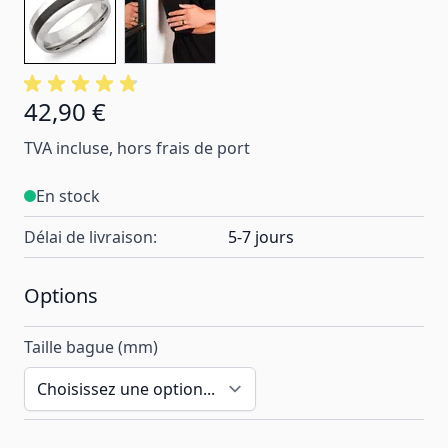
42,90 €
À partir de:
TVA incluse, hors frais de port
En stock
Délai de livraison:
5-7 jours
Options
Taille bague (mm)