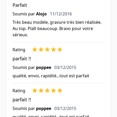
Parfait
11 décembre 2016
Soumis par
Alojo
11/12/2016
Très beau modèle, gravure très bien réalisée.
Au top. Plaît beaucoup. Bravo pour votre
sérieux.
Rating
parfait !!
3 décembre 2015
Soumis par
poppee
03/12/2015
qualité, envoi, rapidité...tout est parfait
Rating
parfait !!
3 décembre 2015
Soumis par
poppee
03/12/2015
qualité, envoi, rapidité...tout est parfait