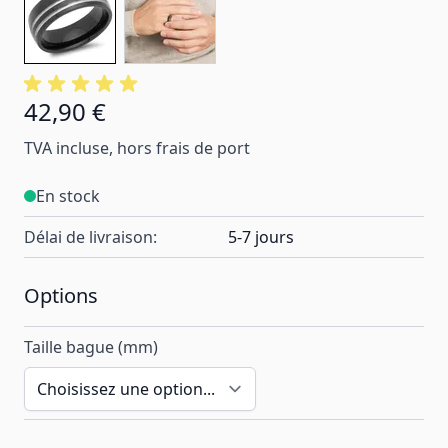
42,90 €
À partir de:
TVA incluse, hors frais de port
En stock
Délai de livraison:
5-7 jours
Options
Taille bague (mm)