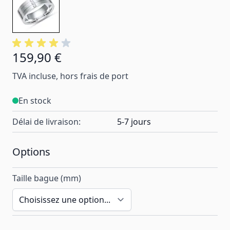
159,90 €
À partir de:
TVA incluse, hors frais de port
En stock
Délai de livraison:
5-7 jours
Options
Taille bague (mm)