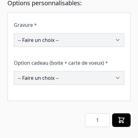
Options personnalisables:
Gravure
*
194081
Option cadeau (boite + carte de voeux)
*
258788
Quantité