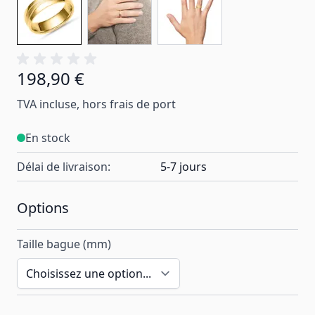
198,90 €
À partir de:
TVA incluse, hors frais de port
En stock
Délai de livraison:
5-7 jours
Options
Taille bague (mm)