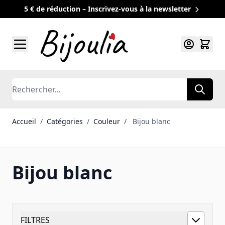
5 € de réduction – Inscrivez-vous à la newsletter
Allez au contenu
Rechercher
Accueil
/
Catégories
/
Couleur
/
Bijou blanc
Bijou blanc
FILTRES