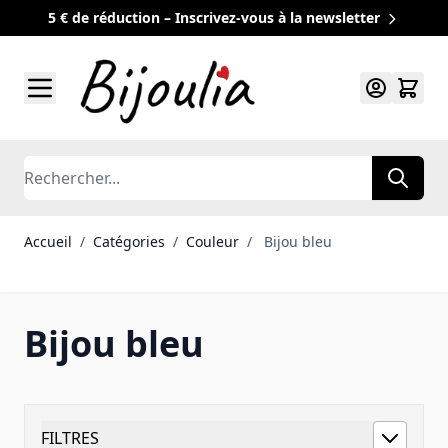
5 € de réduction – Inscrivez-vous à la newsletter
Allez au contenu
Rechercher
Accueil
/
Catégories
/
Couleur
/
Bijou bleu
Bijou bleu
FILTRES