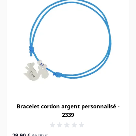
Bracelet cordon argent personnalisé -
2339
Prix Spécial
Prix normal
29,90 €
36,90 €