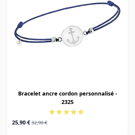
Bracelet ancre cordon personnalisé -
2325
Prix Spécial
Prix normal
25,90 €
32,90 €