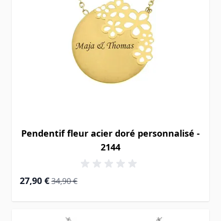
Pendentif fleur acier doré personnalisé -
2144
Prix Spécial
Prix normal
27,90 €
34,90 €