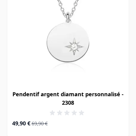
Pendentif argent diamant personnalisé -
2308
Prix Spécial
Prix normal
49,90 €
69,90 €