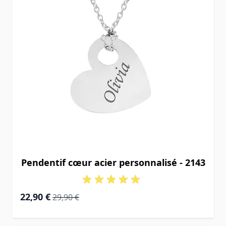
Pendentif cœur acier personnalisé - 2143
Prix Spécial
Prix normal
22,90 €
29,90 €