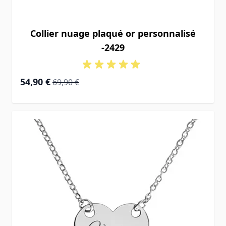
Collier nuage plaqué or personnalisé
-2429
Prix Spécial
Prix normal
54,90 €
69,90 €