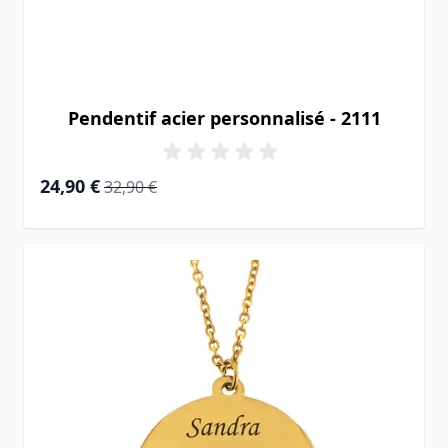
Pendentif acier personnalisé - 2111
Prix Spécial
Prix normal
24,90 €
32,90 €