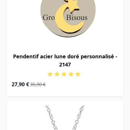
Pendentif acier lune doré personnalisé -
2147
Prix Spécial
Prix normal
27,90 €
35,90 €