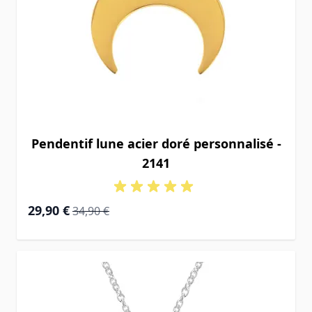
Pendentif lune acier doré personnalisé -
2141
Prix Spécial
Prix normal
29,90 €
34,90 €