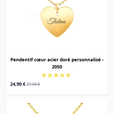
Pendentif cœur acier doré personnalisé -
2050
Prix Spécial
Prix normal
24,90 €
27,90 €