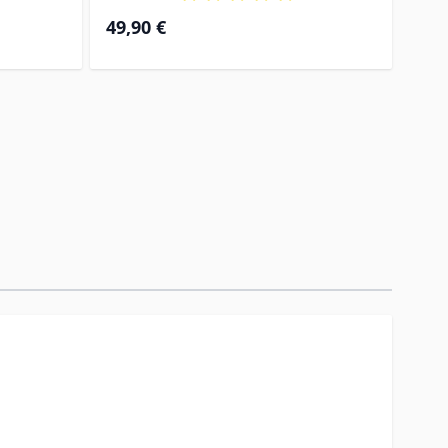
Prix 
49,90 €
49,