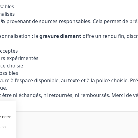
sables
nalisés
0 %
provenant de sources responsables. Cela permet de prése
onnalisation : la
gravure diamant
offre un rendu fin, disc
acceptés
urs expérimentés
ice choisie
ossibles
e à l’espace disponible, au texte et à la police choisie. 
ue.
 être ni échangés, ni retournés, ni remboursés. Merci de v
r notre
 les