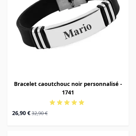
Bracelet caoutchouc noir personnalisé -
1741
Prix Spécial
Prix normal
26,90 €
32,90 €