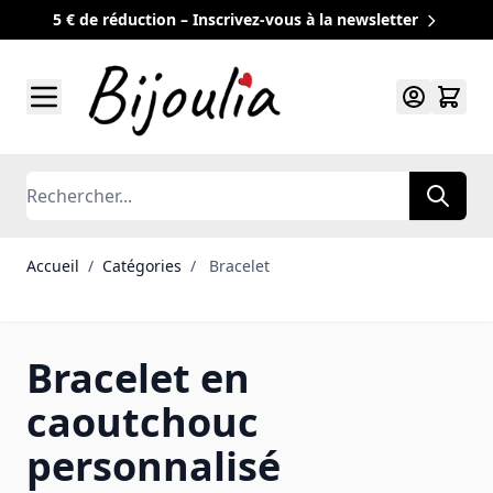
5 € de réduction – Inscrivez-vous à la newsletter
Allez au contenu
Rechercher
Accueil
/
Catégories
/
Bracelet
Bracelet en
caoutchouc
personnalisé