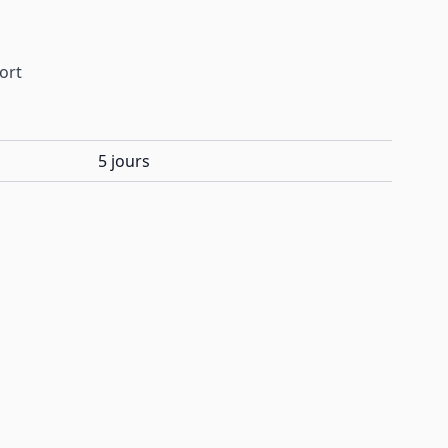
port
5 jours