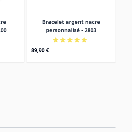
cre
Bracelet argent nacre
B
800
personnalisé - 2803
89,90 €
59,