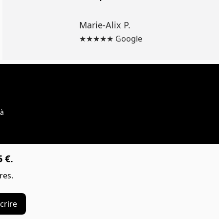
Marie-Alix P.
★★★★★ Google
 à
 €.
res.
crire