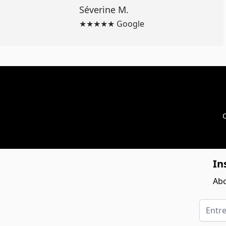
Séverine M.
★★★★★ Google
C
In
Abo
Entrez 