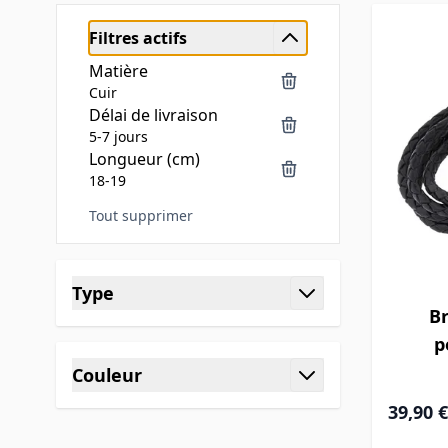
Filtres actifs
Matière
Cuir
Délai de livraison
5-7 jours
Longueur (cm)
18-19
Tout supprimer
Skip to product list
Type
Br
filter
p
Couleur
filter
39,90 €