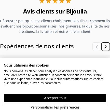
★★★★★
Avis clients sur Bijoulia
Découvrez pourquoi nos clients choisissent Bijoulia et comment ils
évaluent nos bijoux personnalisés, nos gravures, la qualité de nos
créations, la livraison et notre service client.
Expériences de nos clients
Réponse rapide à mes e-mails,
Nous utilisons des cookies
Nous pouvons les placer pour analyser les données de nos visiteurs,
livraison dans les délais et qualité
améliorer notre site Web, afficher un contenu personnalisé et vous faire
vivre une expérience inoubliable. Pour plus d'informations sur les cookies
irréprochable. Je recommande
que nous utilisons, ouvrez les paramètres.
vivement. Mes filles adorent leurs
bracelets.
Accepter tout
Personnaliser les préférences