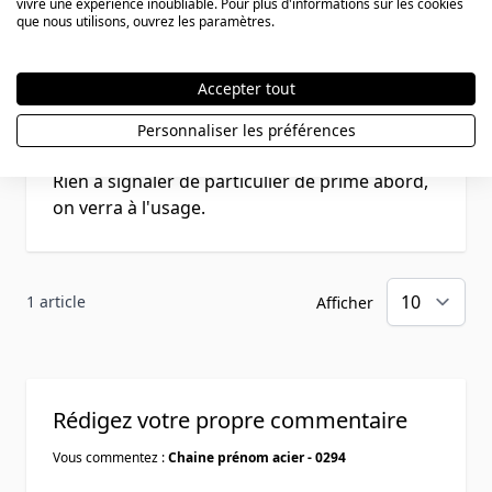
vivre une expérience inoubliable. Pour plus d'informations sur les cookies
que nous utilisons, ouvrez les paramètres.
Rating
Accepter tout
semble bien
Personnaliser les préférences
27 mars 2016
Soumis par
fosca
27/03/2016
Rien à signaler de particulier de prime abord,
on verra à l'usage.
1 article
Afficher
Rédigez votre propre commentaire
Vous commentez :
Chaine prénom acier - 0294