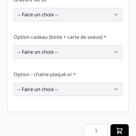
212410
Option cadeau (boite + carte de voeux)
*
260124
Option - chaine plaqué or
*
261266
Quantité