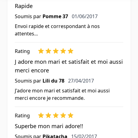
Rapide
1 juin 2017
Soumis par
Pomme 37
01/06/2017
Envoi rapide et correspondant à nos
attentes...
Rating
J adore mon mari et satisfait et moi aussi
merci encore
27 avril 2017
Soumis par
Lili du 78
27/04/2017
J'adore mon mari et satisfait et moi aussi
merci encore je recommande.
Rating
Superbe mon mari adore!!
15 février 2017
Soumis par
Pikatacha
15/02/2017