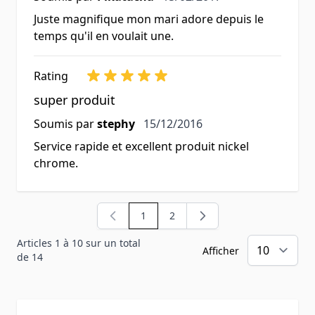
Juste magnifique mon mari adore depuis le
temps qu'il en voulait une.
Rating
super produit
15 décembre 2016
Soumis par
stephy
15/12/2016
Service rapide et excellent produit nickel
chrome.
1
2
Vous lisez actuellement la page
Page
Articles 1 à 10 sur un total
Afficher
de 14