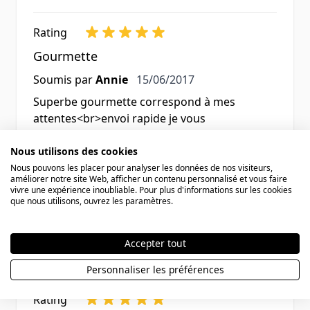
Rating
Gourmette
15 juin 2017
Soumis par
Annie
15/06/2017
Superbe gourmette correspond à mes
attentes<br>envoi rapide je vous
recommande cette société bijoulia. ...
Nous utilisons des cookies
Nous pouvons les placer pour analyser les données de nos visiteurs,
Rating
améliorer notre site Web, afficher un contenu personnalisé et vous faire
vivre une expérience inoubliable. Pour plus d'informations sur les cookies
Super.<br>
que nous utilisons, ouvrez les paramètres.
3 juin 2017
Soumis par
Manycoyote
03/06/2017
Mon fils est ravi. Envoi rapide. Un peu grand
Accepter tout
pour lui. A voir si on peut enlever un maillon.
Personnaliser les préférences
Rating