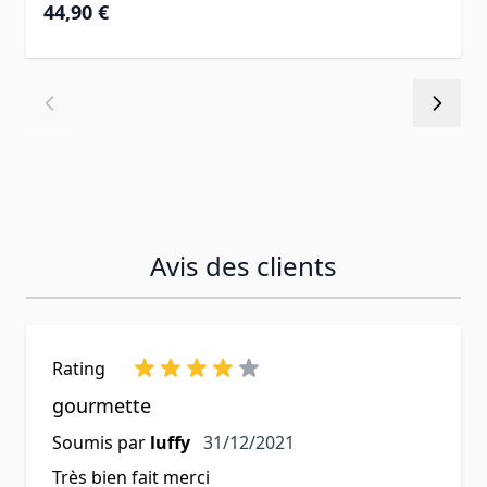
À partir de
44,90 €
Avis des clients
Rating
gourmette
31 décembre 2021
Soumis par
luffy
31/12/2021
Très bien fait merci