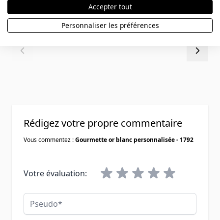
À partir de
Accepter tout
279,90 €
Personnaliser les préférences
Rédigez votre propre commentaire
Vous commentez :
Gourmette or blanc personnalisée - 1792
Votre évaluation:
Pseudo