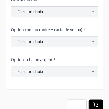
207291
Option cadeau (boite + carte de voeux)
*
260344
Option - chaine argent
*
207384
Quantité