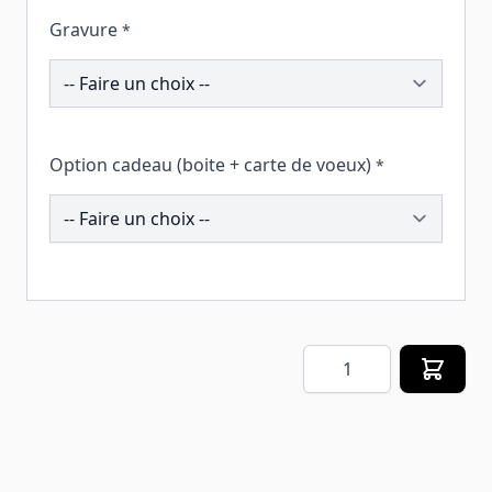
Gravure
*
191469
Option cadeau (boite + carte de voeux)
*
259612
Quantité