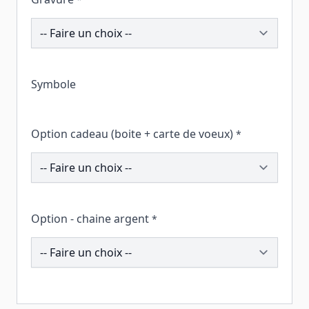
242787
Symbole
Option cadeau (boite + carte de voeux)
*
258675
Option - chaine argent
*
196319