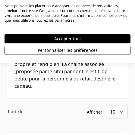
Nous pouvons les placer pour analyser les données de nos visiteurs,
améliorer notre site Web, afficher un contenu personnalisé et vous faire
vivre une expérience inoubliable. Pour plus d'informations sur les cookies
que nous utilisons, ouvrez les paramètres.
Rating
Joli pendentif discret
Accepter tout
24 juillet 2016
Soumis par
Vins100
24/07/2016
Personnaliser les préférences
Le pendentif est joli, discret. La gravure est
propre et rend bien. La chaîne associée
(proposée par le site) par contre est trop
petite pour la personne à qui était destiné le
cadeau.
1 article
Afficher