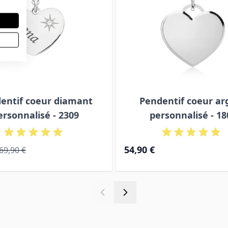
entif coeur diamant
Pendentif coeur ar
ersonnalisé - 2309
personnalisé - 18
al
Prix normal
54,90 €
69,90 €