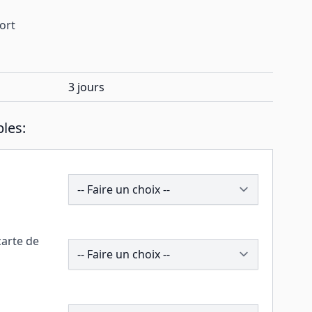
port
3 jours
les:
199863
carte de
259239
196346