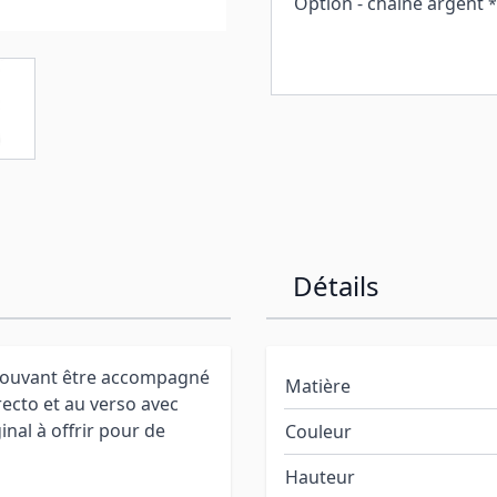
Option - chaine argent
*
Détails
 pouvant être accompagné
Matière
recto et au verso avec
nal à offrir pour de
Couleur
Hauteur