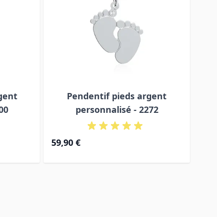
gent
Pendentif pieds argent
00
personnalisé - 2272
59,90 €
69,