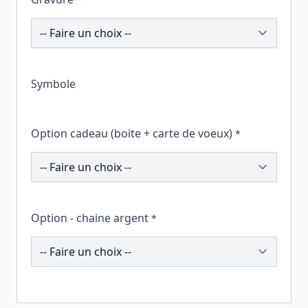
246795
Symbole
Option cadeau (boite + carte de voeux)
*
259177
Option - chaine argent
*
196340