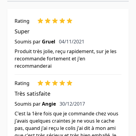
Rating
Super
4 novembre 2021
Soumis par
Gruel
04/11/2021
Produit très jolie, reçu rapidement, sur je les
recommande fortement et j'en
recommanderai
Rating
Très satisfaite
30 décembre 2017
Soumis par
Angie
30/12/2017
C'est la 1ère fois que je commande chez vous
j'avais quelques craintes je ne vous le cache
pas, quand j'ai reçu le colis j'ai dit à mon ami
que c'est très sérieux et très bien emballé. Je