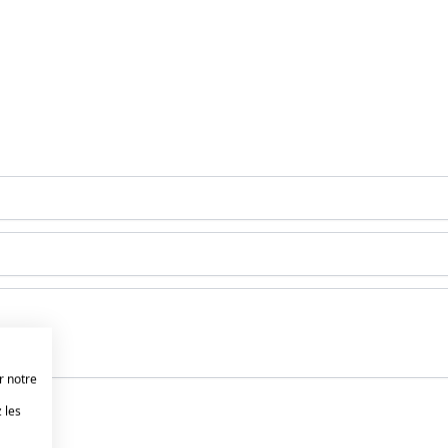
r notre
 les