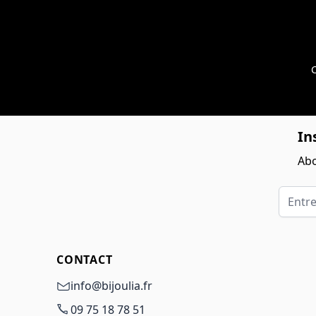
C
In
Abo
Entrez 
CONTACT
info@bijoulia.fr
09 75 18 78 51