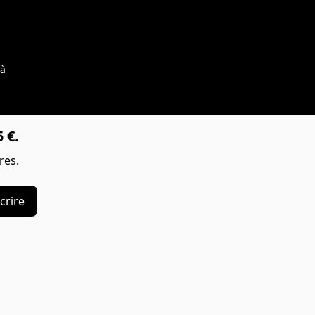
 à
 €.
res.
crire